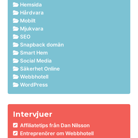
Hemsida
Hårdvara
Mobilt
Mjukvara
SEO
Snapback domän
Smart Hem
Social Media
Säkerhet Online
Webbhotell
WordPress
Intervjuer
Affiliatetips från Dan Nilsson
Entreprenörer om Webbhotell