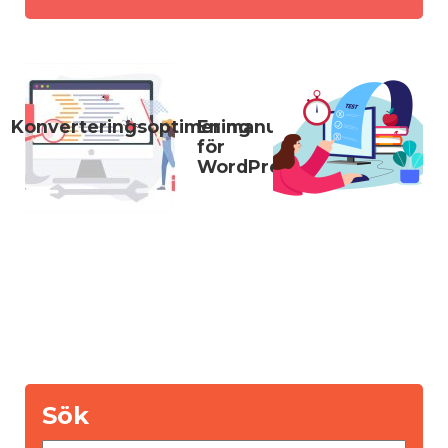
Konverteringsoptimering
En manual
för
WordPress
Sök