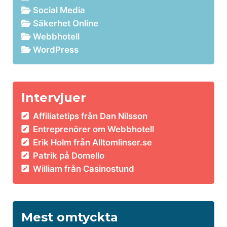
Social Media
Säkerhet Online
Webbhotell
WordPress
Intervjuer
Affiliatetips från Dan Nilsson
Entreprenörer om Webbhotell
Erik Holm från Alltomlinser.se
Patrik på Domello
William från Casinostund
Mest omtyckta