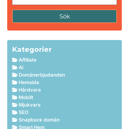
Kategorier
Affiliate
Ai
Domänerbjudanden
Hemsida
Hårdvara
Mobilt
Mjukvara
SEO
Snapback domän
Smart Hem