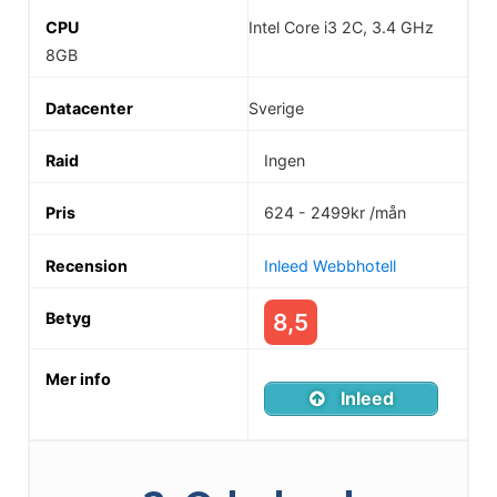
/
Intel Core i3 2C, 3.4 GHz
RAM
8GB
Datacenter
Sverige
Raid
Ingen
Pris
624 - 2499kr /mån
/mån
Inleed Webbhotell
Recension
webbhotell
8,5
Betyg
webbhotell
Inleed
Mer
info