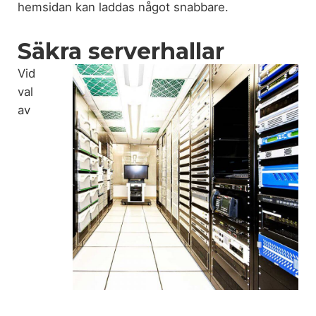
hemsidan kan laddas något snabbare.
Säkra serverhallar
Vid
val
av